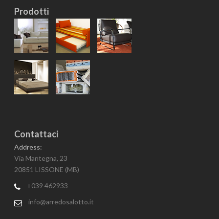
Prodotti
Contattaci
Address:
Via Mantegna, 23
20851 LISSONE (MB)
+039 462933
info@arredosalotto.it