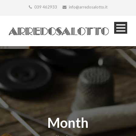
039 462933
info@arredosalotto.it
Month